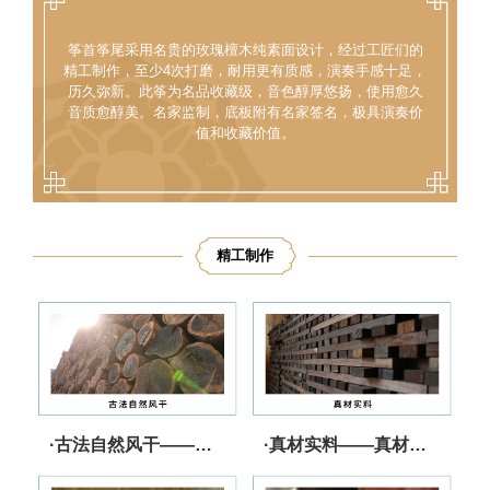
筝首筝尾采用名贵的玫瑰檀木纯素面设计，经过工匠们的
精工制作，至少4次打磨，耐用更有质感，演奏手感十足，
历久弥新。此筝为名品收藏级，音色醇厚悠扬，使用愈久
音质愈醇美。名家监制，底板附有名家签名，极具演奏价
值和收藏价值。
精工制作
·古法自然风干——实力储备 音质上乘
·真材实料——真材实料 行业承诺