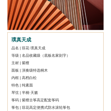
璞真天成
品名 | 琼花·璞真天成
等级 | 名品收藏级（底板名家刻字）
主材 | 紫檀
面板 | 演奏级特选桐木
内框 | 高档白松
特色 | 纯素面
琴弦 | 半桐·天籁
筝码 | 紫檀古筝高定配套筝码
筝包 | 琼花高定便携式防水滚轮筝包