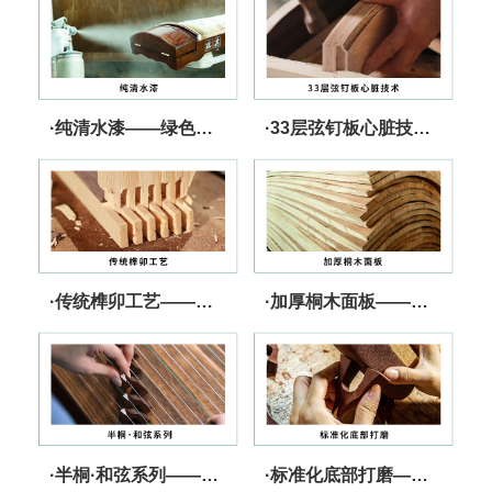
·纯清水漆——绿色、健康、无忧
·33层弦钉板心脏技术——张力强 更坚固
·传统榫卯工艺——快速传导 音色出众
·加厚桐木面板——核心技术 发音灵敏
·半桐·和弦系列——音色纯净 张驰有度
·标准化底部打磨——精工细作 减少跑码