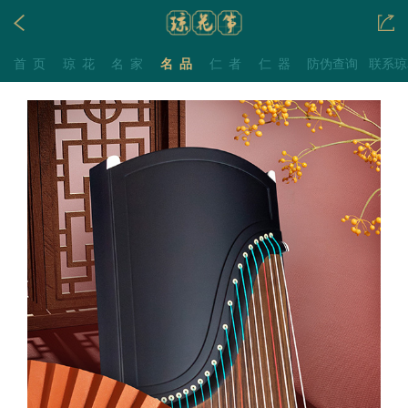
首页
琼花
名家
名品
仁者
仁器
防伪查询
联系琼