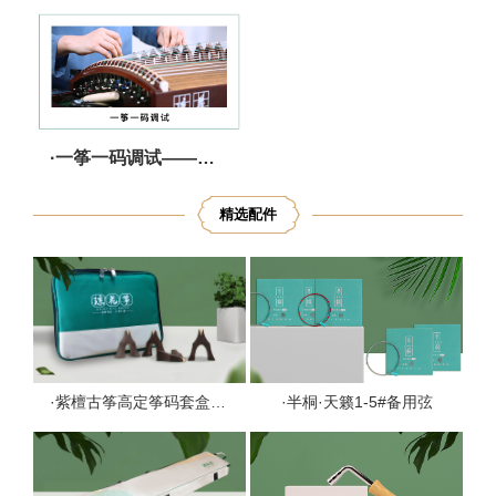
·一筝一码调试——严选把关 调音无忧
精选配件
·紫檀古筝高定筝码套盒1套
·半桐·天籁1-5#备用弦