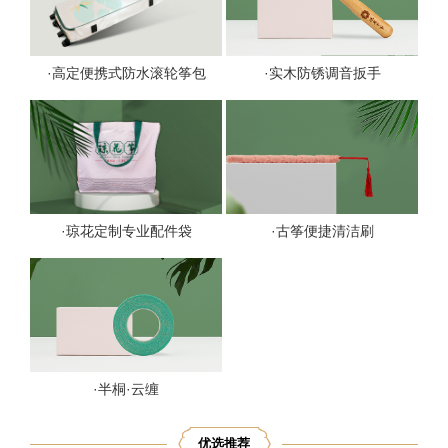
·高定便携式防水滚轮筝包
·实木防锈调音扳手
·琼花定制专业配件袋
·古筝便捷清洁刷
·半桐·云缠
优选推荐