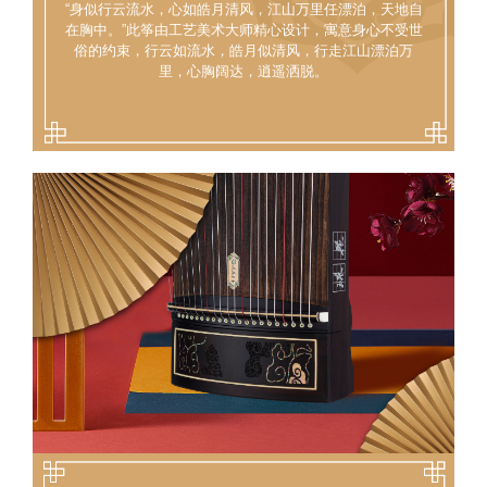
“身似行云流水，心如皓月清风，江山万里任漂泊，天地自
在胸中。”此筝由工艺美术大师精心设计，寓意身心不受世
俗的约束，行云如流水，皓月似清风，行走江山漂泊万
里，心胸阔达，逍遥洒脱。