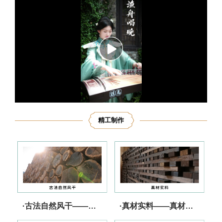
播
放
精工制作
·古法自然风干——实力储备 音质上乘
·真材实料——真材实料 行业承诺