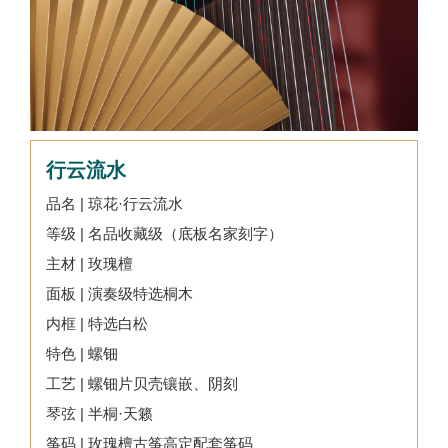
行云流水
品名 | 琼花·行云流水
等级 | 名品收藏级（底板名家刻字）
主材 | 玫瑰檀
面板 | 演奏级特选桐木
内框 | 特选白松
特色 | 螺钿
工艺 | 螺钿片贝壳镶嵌、阴刻
琴弦 | 半桐·天籁
筝码 | 玫瑰檀古筝高定配套筝码