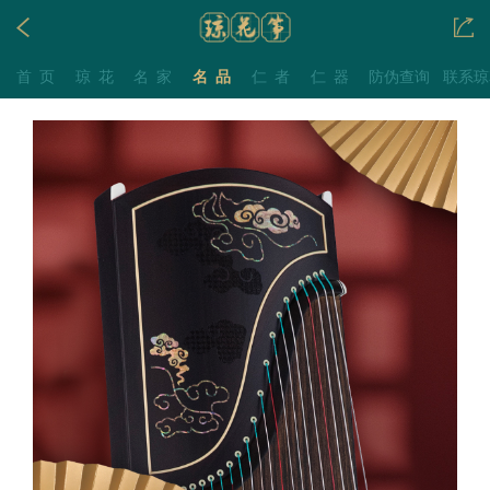
首页
琼花
名家
名品
仁者
仁器
防伪查询
联系琼