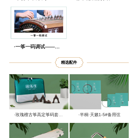
·一筝一码调试——严选把关 调音无忧
精选配件
·玫瑰檀古筝高定筝码套盒1套
·半桐·天籁1-5#备用弦