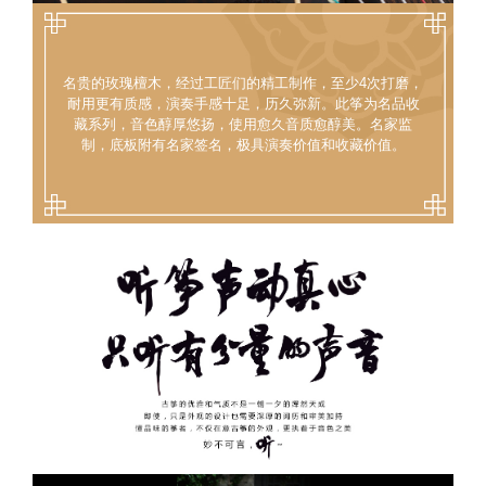
名贵的玫瑰檀木，经过工匠们的精工制作，至少4次打磨，
耐用更有质感，演奏手感十足，历久弥新。此筝为名品收
藏系列，音色醇厚悠扬，使用愈久音质愈醇美。名家监
制，底板附有名家签名，极具演奏价值和收藏价值。