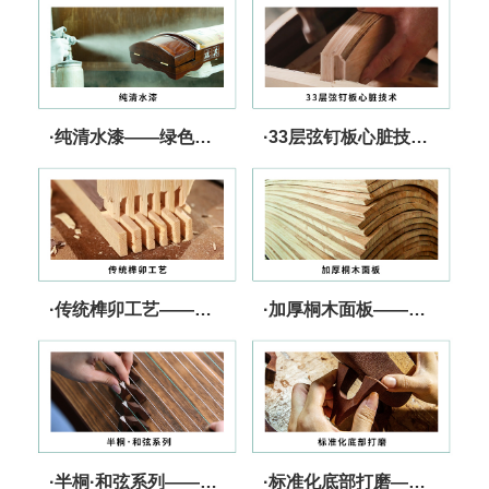
·纯清水漆——绿色、健康、无忧
·33层弦钉板心脏技术——张力强 更坚固
·传统榫卯工艺——快速传导 音色出众
·加厚桐木面板——核心技术 发音灵敏
·半桐·和弦系列——音色纯净 张驰有度
·标准化底部打磨——精工细作 减少跑码