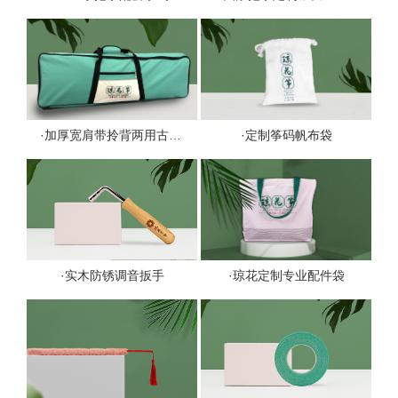
·加厚宽肩带拎背两用古筝包
·定制筝码帆布袋
·实木防锈调音扳手
·琼花定制专业配件袋