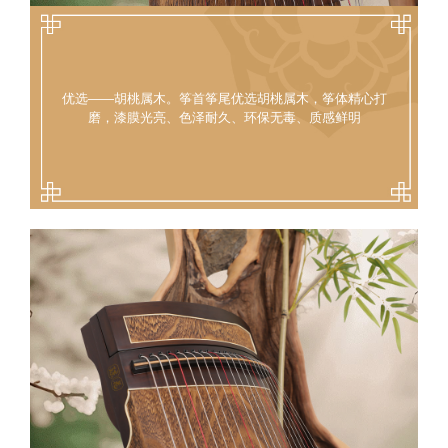
优选——胡桃属木。筝首筝尾优选胡桃属木，筝体精心打
磨，漆膜光亮、色泽耐久、环保无毒、质感鲜明