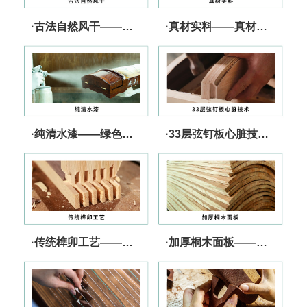
·古法自然风干——实力储备 音质上乘
·真材实料——真材实料 行业承诺
·纯清水漆——绿色、健康、无忧
·33层弦钉板心脏技术——张力强 更坚固
·传统榫卯工艺——快速传导 音色出众
·加厚桐木面板——核心技术 发音灵敏