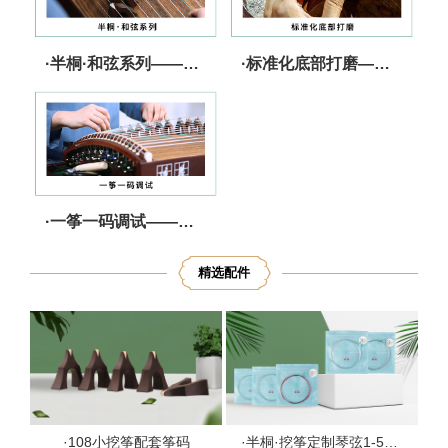
·半桐·和弦系列——音色纯净 张驰有度
·标准化底部打磨——精工细作 减少跑码
·一筝一码调试——严选把关 调音无忧
精选配件
·108小挖筝配套筝码
·半桐·挖筝定制琴弦1-5#备用弦