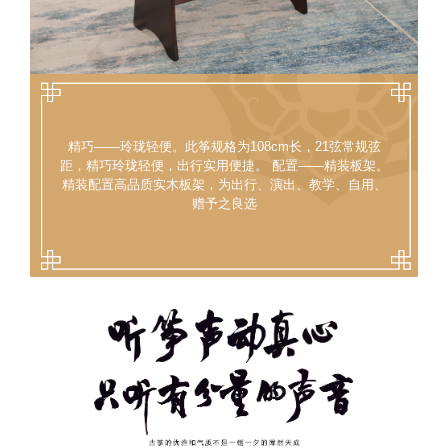
精巧——玲珑轻便。此筝规格为108cm长，21弦常规弦
距，精巧玲珑轻便，出行实用便捷。 配置——精装板架。
精装配置高品质实木板架，为出行、演出、教学、自用、
赠予之良选