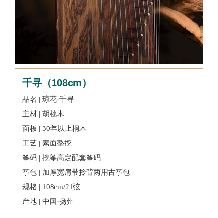
千寻（108cm）
品名 | 琼花·千寻
主材 | 胡桃木
面板 | 30年以上桐木
工艺 | 素面整挖
筝码 | 挖筝高定配套筝码
筝包 | 加厚宽肩带拎背两用古筝包
规格 | 108cm/21弦
产地 | 中国·扬州