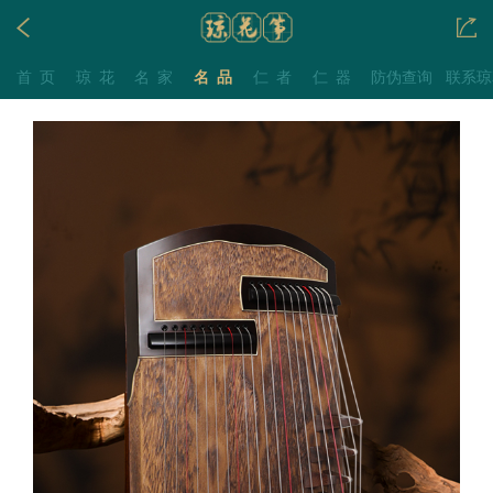
首页
琼花
名家
名品
仁者
仁器
防伪查询
联系琼