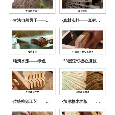
·古法自然风干——实力储备 音质上乘
·真材实料——真材实料 行业承诺
·纯清水漆——绿色、健康、无忧
·33层弦钉板心脏技术——张力强 更坚固
·传统榫卯工艺——快速传导 音色出众
·加厚桐木面板——核心技术 发音灵敏