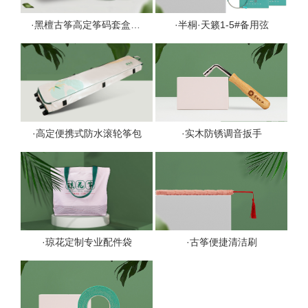
·黑檀古筝高定筝码套盒1套
·半桐·天籁1-5#备用弦
·高定便携式防水滚轮筝包
·实木防锈调音扳手
·琼花定制专业配件袋
·古筝便捷清洁刷