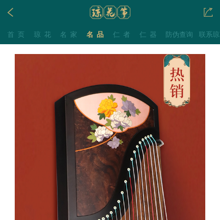
首页
琼花
名家
名品
仁者
仁器
防伪查询
联系琼