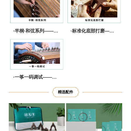
·半桐·和弦系列——音色纯净 张驰有度
·标准化底部打磨——精工细作 减少跑码
·一筝一码调试——严选把关 调音无忧
精选配件