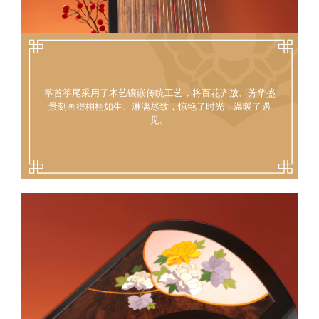
筝首筝尾采用了木艺镶嵌传统工艺，将百花齐放、芳华盛
景刻画得栩栩如生、淋漓尽致，惊艳了时光，温暖了遇
见。