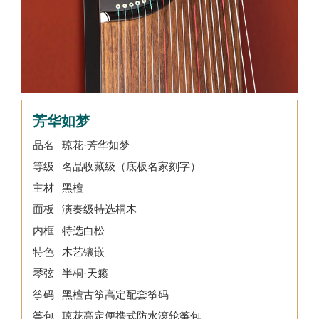
芳华如梦
品名 | 琼花·芳华如梦
等级 | 名品收藏级（底板名家刻字）
主材 | 黑檀
面板 | 演奏级特选桐木
内框 | 特选白松
特色 | 木艺镶嵌
琴弦 | 半桐·天籁
筝码 | 黑檀古筝高定配套筝码
筝包 | 琼花高定便携式防水滚轮筝包