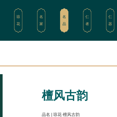
琼
名
名
仁
仁
花
家
品
者
器
檀风古韵
品名 | 琼花·檀风古韵