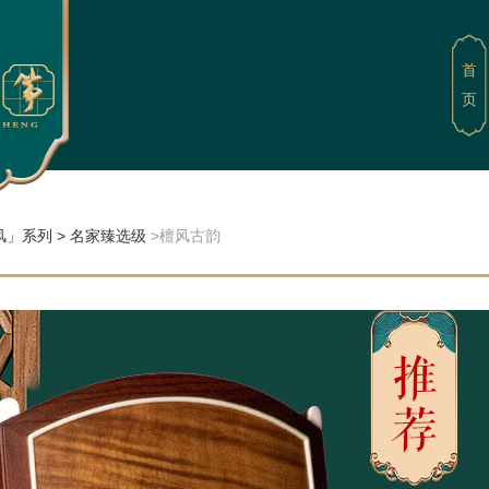
首
页
风」系列
>
名家臻选级
>檀风古韵