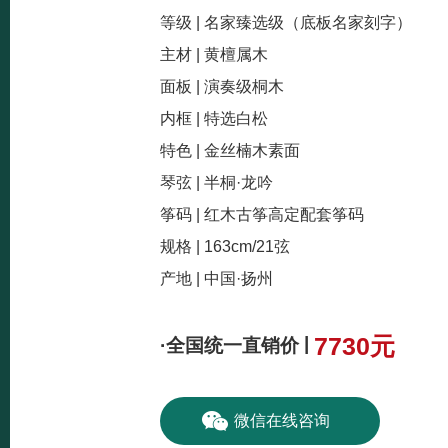
等级 | 名家臻选级（底板名家刻字）
主材 | 黄檀属木
面板 | 演奏级桐木
内框 | 特选白松
特色 | 金丝楠木素面
琴弦 | 半桐·龙吟
筝码 | 红木古筝高定配套筝码
规格 | 163cm/21弦
产地 | 中国·扬州
7730
元
|
·全国统一直销价
微信在线咨询