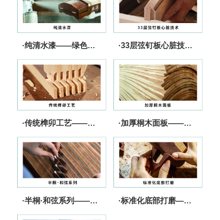
·纯清水漆——绿色、健康、无忧
·33层弦钉板心脏技术——张力强 更坚固
·传统榫卯工艺——快速传导 音色出众
·加厚桐木面板——核心技术 发音灵敏
·半桐·和弦系列——音色纯净 张驰有度
·标准化底部打磨——精工细作 减少跑码