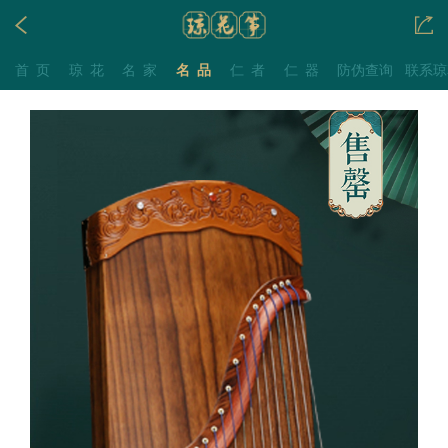
首页
琼花
名家
名品
仁者
仁器
防伪查询
联系琼