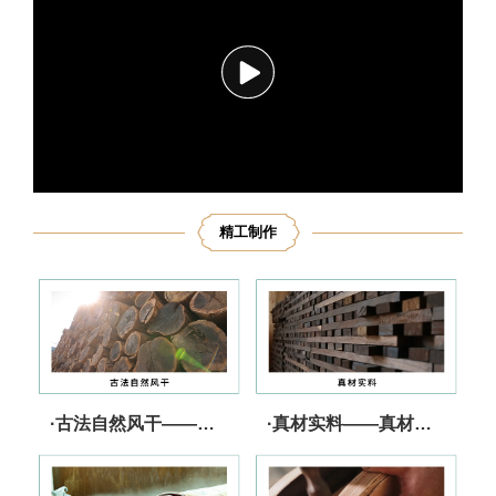
播
放
精工制作
·古法自然风干——实力储备 音质上乘
·真材实料——真材实料 行业承诺