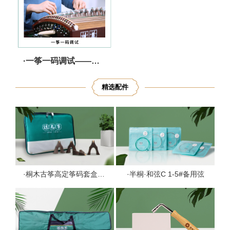
·一筝一码调试——严选把关 调音无忧
精选配件
·桐木古筝高定筝码套盒1套
·半桐·和弦C 1-5#备用弦