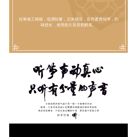
此筝做工精细，低调轻奢，立体感强，音色通透纯净，韵
味悠长，使用愈久音质愈醇美。