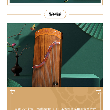
品筝听韵
皮雕设计来源于“蝴蝶泉”的传说，筝首筝尾采用创意真皮皮