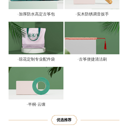
·加厚防水高定古筝包
·实木防锈调音扳手
·琼花定制专业配件袋
·古筝便捷清洁刷
·半桐·云缠
优选推荐