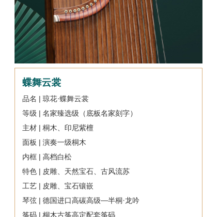
蝶舞云裳
品名 | 琼花·蝶舞云裳
等级 | 名家臻选级（底板名家刻字）
主材 | 桐木、印尼紫檀
面板 | 演奏一级桐木
内框 | 高档白松
特色 | 皮雕、天然宝石、古风流苏
工艺 | 皮雕、宝石镶嵌
琴弦 | 德国进口高碳高级—半桐·龙吟
筝码 | 桐木古筝高定配套筝码