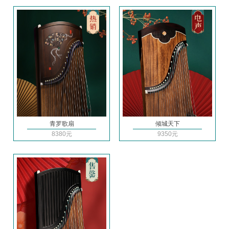
青罗歌扇
倾城天下
8380元
9350元