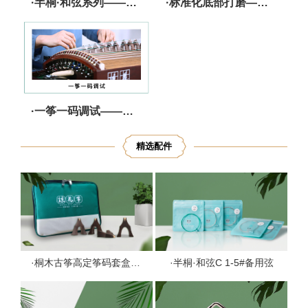
·半桐·和弦系列——音色纯净 张驰有度
·标准化底部打磨——精工细作 减少跑码
·一筝一码调试——严选把关 调音无忧
精选配件
·桐木古筝高定筝码套盒1套
·半桐·和弦C 1-5#备用弦