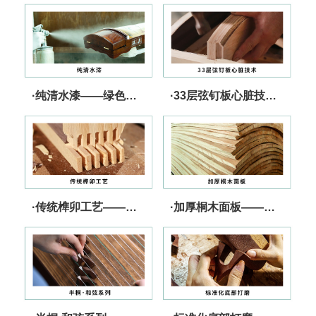
·纯清水漆——绿色、健康、无忧
·33层弦钉板心脏技术——张力强 更坚固
·传统榫卯工艺——快速传导 音色出众
·加厚桐木面板——核心技术 发音灵敏