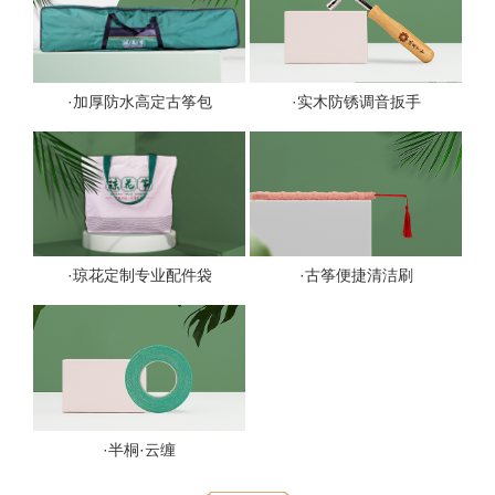
·加厚防水高定古筝包
·实木防锈调音扳手
·琼花定制专业配件袋
·古筝便捷清洁刷
·半桐·云缠