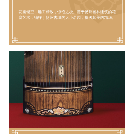
花窗镂空，雕工精致，惊艳之极。源于扬州园林建筑的花
窗艺术，徜徉于扬州古城的大小名园，掘汲其美的精华。