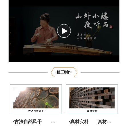
播
放
精工制作
·古法自然风干——实力储备 音质上乘
·真材实料——真材实料 行业承诺