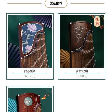
优选推荐
姑苏魅影
青罗歌扇
6980元
8380元