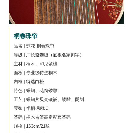
桐卷珠帘
品名 | 琼花·桐卷珠帘
等级 | 厂长监选级（底板名家刻字）
主材 | 桐木、印尼紫檀
面板 | 专业级特选桐木
内框 | 特选白松
特色 | 螺钿、花窗镂雕
工艺 | 螺钿片贝壳镶嵌、镂雕、阴刻
琴弦 | 半桐·和弦C
筝码 | 桐木古筝高定配套筝码
规格 | 163cm/21弦