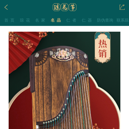
首页
琼花
名家
名品
仁者
仁器
防伪查询
联系琼