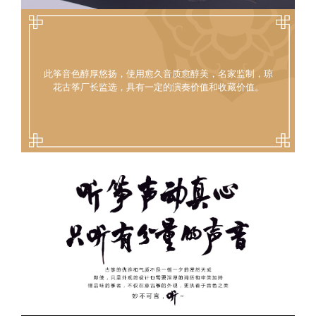
此筝音色醇厚悠扬，使用愈久音质愈醇美，名家监制，琼
花古筝厂长监选，具有一定的演奏价值和收藏价值。